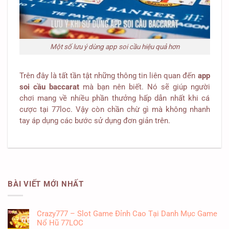
Một số lưu ý dùng app soi cầu hiệu quả hơn
Trên đây là tất tần tật những thông tin liên quan đến
app
soi cầu baccarat
mà bạn nên biết. Nó sẽ giúp người
chơi mang về nhiều phần thưởng hấp dẫn nhất khi cá
cược tại 77loc. Vậy còn chần chừ gì mà không nhanh
tay áp dụng các bước sử dụng đơn giản trên.
BÀI VIẾT MỚI NHẤT
Crazy777 – Slot Game Đỉnh Cao Tại Danh Mục Game
Nổ Hũ 77LOC