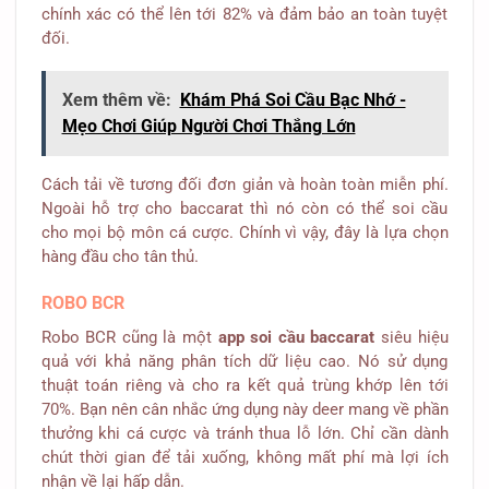
chính xác có thể lên tới 82% và đảm bảo an toàn tuyệt
đối.
Xem thêm về:
Khám Phá Soi Cầu Bạc Nhớ -
Mẹo Chơi Giúp Người Chơi Thắng Lớn
Cách tải về tương đối đơn giản và hoàn toàn miễn phí.
Ngoài hỗ trợ cho baccarat thì nó còn có thể soi cầu
cho mọi bộ môn cá cược. Chính vì vậy, đây là lựa chọn
hàng đầu cho tân thủ.
ROBO BCR
Robo BCR cũng là một
app soi cầu baccarat
siêu hiệu
quả với khả năng phân tích dữ liệu cao. Nó sử dụng
thuật toán riêng và cho ra kết quả trùng khớp lên tới
70%. Bạn nên cân nhắc ứng dụng này deer mang về phần
thưởng khi cá cược và tránh thua lỗ lớn. Chỉ cần dành
chút thời gian để tải xuống, không mất phí mà lợi ích
nhận về lại hấp dẫn.