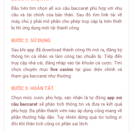
Đầu tiên tìm chọn all soi cầu baccarat phù hợp với nhu
cầu và tài chính của bản thân. Sau đó tìm link tải về
máy, chú ý phải mở phần cho phép truy cập lạ trên thiết
bị thì ứng dụng mới tải thành công.
BƯỚC 2: SỬ DỤNG
Sau khi app đã download thành công thì mở ra, đăng ký
thông tin cá nhân và làm công tác chuẩn bị. Tiếp đến
truy cập nhà cái, đăng nhập vào tài khoản cá cược. Tìm
chọn chuyên mục
live casino
tại giao diện chính và
tham gia baccarat như thường.
BƯỚC 3: HOÀN TẤT
Chọn mức cược phù hợp, xác nhận là tự động
app soi
cầu baccarat
sẽ phân tích thông tin và đưa ra kết quả
phù hợp. Đa phần thành viên nào áp dụng cũng mang về
phần thưởng hấp dẫn. Tuy nhiên dừng quá tin tưởng vì
đôi khi thân tích cũng có phần sai lệch.