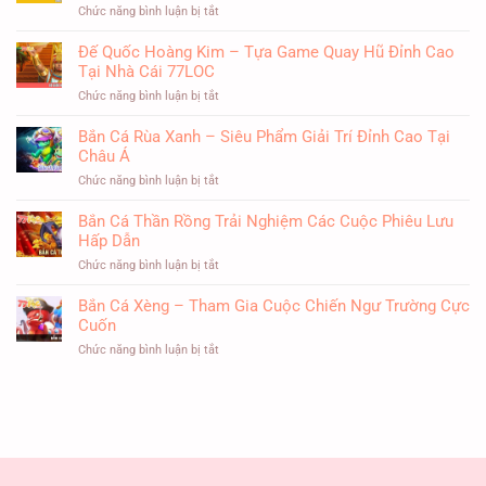
Chức năng bình luận bị tắt
ở
Crazy777
–
Đế Quốc Hoàng Kim – Tựa Game Quay Hũ Đỉnh Cao
Slot
Tại Nhà Cái 77LOC
Game
Đỉnh
Chức năng bình luận bị tắt
ở
Cao
Đế
Tại
Quốc
Bắn Cá Rùa Xanh – Siêu Phẩm Giải Trí Đỉnh Cao Tại
Danh
Hoàng
Châu Á
Mục
Kim
Game
–
Chức năng bình luận bị tắt
ở
Nổ
Tựa
Bắn
Hũ
Game
Cá
Bắn Cá Thần Rồng Trải Nghiệm Các Cuộc Phiêu Lưu
77LOC
Quay
Rùa
Hấp Dẫn
Hũ
Xanh
Đỉnh
–
Chức năng bình luận bị tắt
ở
Cao
Siêu
Bắn
Tại
Phẩm
Cá
Bắn Cá Xèng – Tham Gia Cuộc Chiến Ngư Trường Cực
Nhà
Giải
Thần
Cuốn
Cái
Trí
Rồng
77LOC
Đỉnh
Trải
Chức năng bình luận bị tắt
ở
Cao
Nghiệm
Bắn
Tại
Các
Cá
Châu
Cuộc
Xèng
Á
Phiêu
–
Lưu
Tham
Hấp
Gia
Dẫn
Cuộc
Chiến