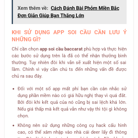
Xem thêm về:
Cách Đánh Bài Phỏm Miền Bắc
Đơn Giản Giúp Bạn Thắng Lớn
KHI SỬ DỤNG APP SOI CẦU CẦN LƯU Ý
NHỮNG GÌ?
Chỉ cần chọn
app soi cầu baccarat
phù hợp và thực hiện
các bước sử dụng trên là đã có thể nhận thưởng bình
thường. Tuy nhiên đôi khi vẫn sẽ xuất hiện một số sai
lầm. Chính vì vậy cần chú ts đến những vấn đề được
chủ ra sau đây.
Đối với một số app mất phí bạn cần cân nhắc sử
dụng phần mềm nào có giá hữu nghị thay vì quá đắt.
Bởi đôi khi kết quả của nó cũng bị sai lệch khá lớn.
Nếu giá thấp mà kết quả vẫn như vậy thì tội gì không
chọn.
Không nên sử dụng những công cụ hack cấu hình
cao, có thể xâm nhập vào nhà cái deer lấy đi thông