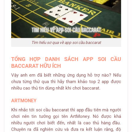
Tìm hiểu sơ qua về app soi cầu baccarat
TỔNG HỢP DANH SÁCH APP SOI CẦU
BACCARAT HỮU ÍCH
Vậy anh em đã biết những ứng dụng hỗ trợ nào? Nếu
chưa từng thử qua thì hãy tham khảo top 2 app được
nhiều cao thủ tin dùng nhất khi chơi baccarat.
ARTMONEY
Khi nhắc tới soi cầu baccarat thì app đầu tiên mà người
chơi nên tin tưởng gọi tên ArtMoney. Nó được khá
nhiều người chơi biết đến, nhất là cao thủ hàng đầu.
Chuyên ra đã nghiên cứu và đưa ra kết luận rằng, độ