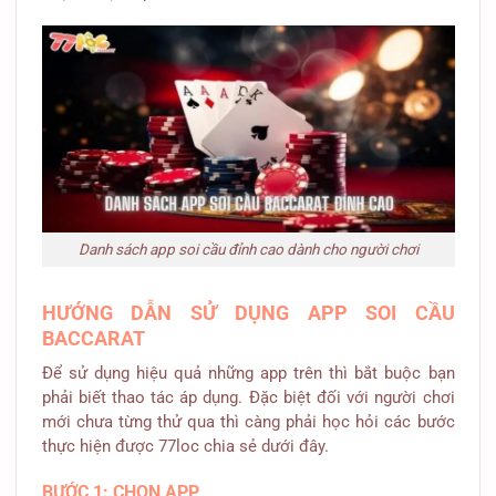
Danh sách app soi cầu đỉnh cao dành cho người chơi
HƯỚNG DẪN SỬ DỤNG APP SOI CẦU
BACCARAT
Để sử dụng hiệu quả những app trên thì bắt buộc bạn
phải biết thao tác áp dụng. Đặc biệt đối với người chơi
mới chưa từng thử qua thì càng phải học hỏi các bước
thực hiện được 77loc chia sẻ dưới đây.
BƯỚC 1: CHỌN APP