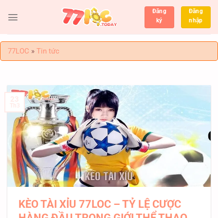
Bỏ
Đăng
Đăng
qua
ký
nhập
nội
dung
77LOC
»
Tin tức
23
Th3
KÈO TÀI XỈU 77LOC – TỶ LỆ CƯỢC
HÀNG ĐẦU TRONG GIỚI THỂ THAO