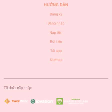
HƯỚNG DẪN
Đăng ký
Đăng nhập
Nạp tiền
Rút tiền
Tải app
Sitemap
Tổ chức cấp phép: