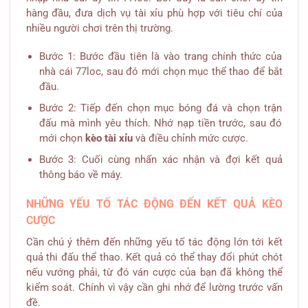
hàng đầu, đưa dịch vụ tài xỉu phù hợp với tiêu chí của
nhiều người chơi trên thị trường.
Bước 1: Bước đầu tiên là vào trang chính thức của
nhà cái 77loc, sau đó mới chọn mục thể thao để bắt
đầu.
Bước 2: Tiếp đến chọn mục bóng đá và chọn trận
đấu mà mình yêu thích. Nhớ nạp tiền trước, sau đó
mới chọn
kèo tài xỉu
và điều chỉnh mức cược.
Bước 3: Cuối cùng nhấn xác nhận và đợi kết quả
thông báo về máy.
NHỮNG YẾU TỐ TÁC ĐỘNG ĐẾN KẾT QUẢ KÈO
CƯỢC
Cần chú ý thêm đến những yếu tố tác động lớn tới kết
quả thi đấu thể thao. Kết quả có thể thay đổi phút chót
nếu vướng phải, từ đó ván cược của bạn đã không thể
kiểm soát. Chính vì vậy cần ghi nhớ để lường trước vấn
đề.