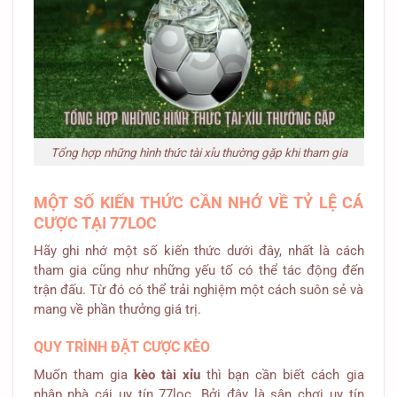
Tổng hợp những hình thức tài xỉu thường gặp khi tham gia
MỘT SỐ KIẾN THỨC CẦN NHỚ VỀ TỶ LỆ CÁ
CƯỢC TẠI 77LOC
Hãy ghi nhớ một số kiến thức dưới đây, nhất là cách
tham gia cũng như những yếu tố có thể tác động đến
trận đấu. Từ đó có thể trải nghiệm một cách suôn sẻ và
mang về phần thưởng giá trị.
QUY TRÌNH ĐẶT CƯỢC KÈO
Muốn tham gia
kèo tài xỉu
thì bạn cần biết cách gia
nhập nhà cái uy tín 77loc. Bởi đây là sân chơi uy tín